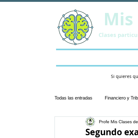
Mis 
Clases partic
Inicio
Metodologi
Si quieres q
Todas las entradas
Financiero y Tri
Profe Mis Clases de
Sistema Tributario Español UC3M
Segundo exa