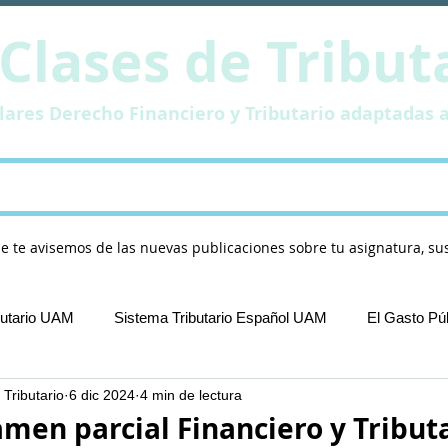
Clases de Tribut
ulares Derecho Financiero y Tributario adaptadas 
a y Materiales
Aula Virtual
Publica
ue te avisemos de las nuevas publicaciones sobre tu asignatura, su
butario UAM
Sistema Tributario Español UAM
El Gasto P
 Tributario
6 dic 2024
4 min de lectura
examenes tributario UAM
men parcial Financiero y Tribut