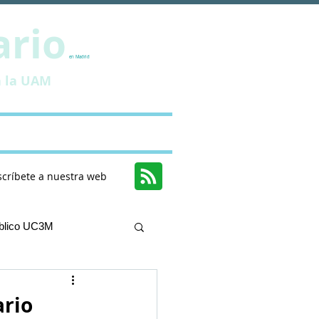
ario
en Madrid
a la UAM
ciones
Contacto
scríbete a nuestra web
úblico UC3M
ario