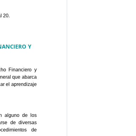
l 20.
NANCIERO Y 
o Financiero y 
eneral que abarca 
ar el aprendizaje 
n alguno de los 
arse de diversas 
cedimientos de 