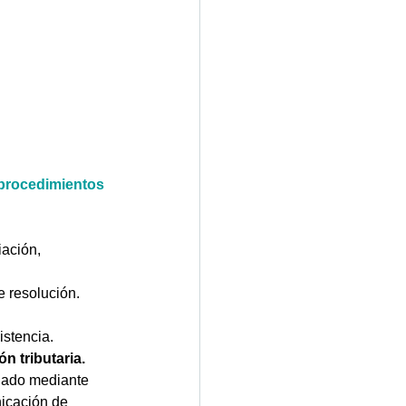
procedimientos 
ación, 
e resolución. 
stencia.  
n tributaria.
iado mediante 
nicación de 