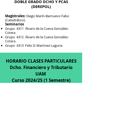
DOBLE GRADO DCHO Y PCAS
(DEREPOL)
Magistrales:
Diego Marín-Barnuevo Fabo
(Catedrático).
Seminarios
Grupo 4311 Álvaro de la Cueva González-
Cotera
Grupo 4312 Álvaro de la Cueva González-
Cotera
Grupo 4313 Felix D. Martinez-Laguna
HORARIO CLASES PARTICULARES
Dcho. Financiero y Tributario
UAM
Curso 2024/25 (1 Semestre)
CLASES EN DIRECTO
Lunes de 19:00 a 21:00
Miércoles de 11:30 a 13:30
Jueves de 19:00 a 21:00