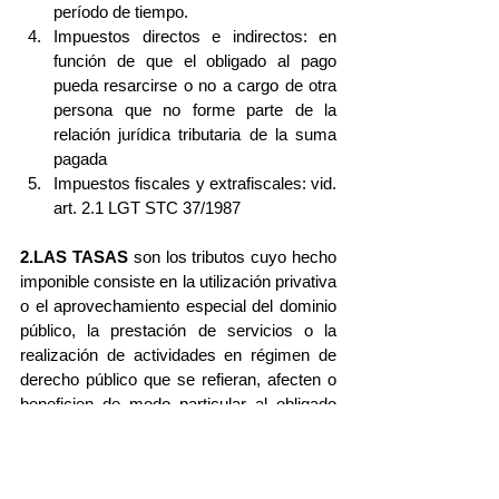
período de tiempo.  
Impuestos directos e indirectos: en 
función de que el obligado al pago 
pueda resarcirse o no a cargo de otra 
persona que no forme parte de la 
relación jurídica tributaria de la suma 
pagada  
Impuestos fiscales y extrafiscales: vid. 
art. 2.1 LGT STC 37/1987 
2.LAS TASAS
 son los tributos cuyo hecho 
imponible consiste en la utilización privativa 
o el aprovechamiento especial del dominio 
público, la prestación de servicios o la 
realización de actividades en régimen de 
derecho público que se refieran, afecten o 
beneficien de modo particular al obligado 
tributario, cuando los servicios o 
actividades no sean de solicitud o 
recepción voluntaria para los obligados 