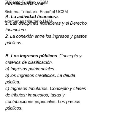
El Gasto Público UC3M
FINANCIERO UAM
Sistema Tributario Español UC3M
A. La actividad financiera. 
examenes tributario UAM
1. Las disciplinas financieras y el Derecho 
Financiero. 
2. La conexión entre los ingresos y gastos 
públicos.
B. Los ingresos públicos. 
Concepto y 
criterios de clasificación.
a) Ingresos patrimoniales.
b) los Ingresos crediticios. La deuda 
pública.
c) Ingresos tributarios. Concepto y clases 
de tributos: impuestos, tasas y 
contribuciones especiales. Los precios 
públicos.