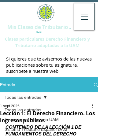
Mis Clases de Tributario
en
Madrid
Clases particulares Derecho Financiero y
Tributario adaptadas a la UAM
Si quieres que te avisemos de las nuevas
publicaciones sobre tu asignatura,
suscríbete a nuestra web
Entrada
Todas las entradas
1 sept 2025
Todas las entradas
Lección 1: El Derecho Financiero. Los
ingresos públicos
Financiero y Tributario UAM
CONTENIDO DE LA LECCIÓN 1 DE 
Sistema Tributario Español UAM
FUNDAMENTOS DEL DERECHO 