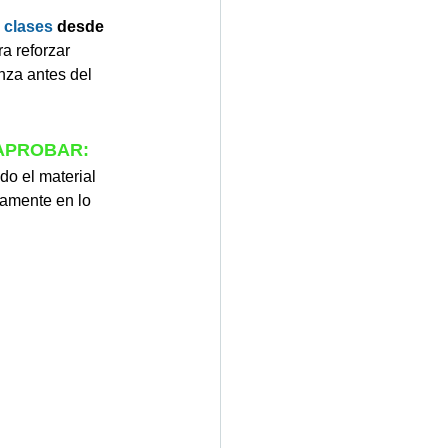
 clases 
desde 
a reforzar 
nza antes del 
APROBAR: 
do el material 
tamente en lo 