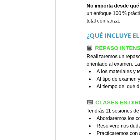
No importa desde qué 
un enfoque 100 % práctic
total confianza.
¿QUÉ INCLUYE E
📘
REPASO INTENS
Realizaremos un repaso 
orientado al examen. La
A los materiales y 
Al tipo de examen y 
Al tiempo del que 
📅 
CLASES EN DIR
Tendrás 11 sesiones de 
Abordaremos los co
Resolveremos duda
Practicaremos con 