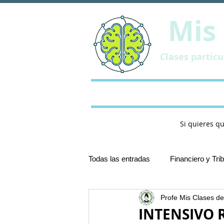
Mis 
Clases partic
Inicio
Metodologi
Si quieres q
Todas las entradas
Financiero y Tri
Profe Mis Clases de
Sistema Tributario Español UC3M
INTENSIVO R