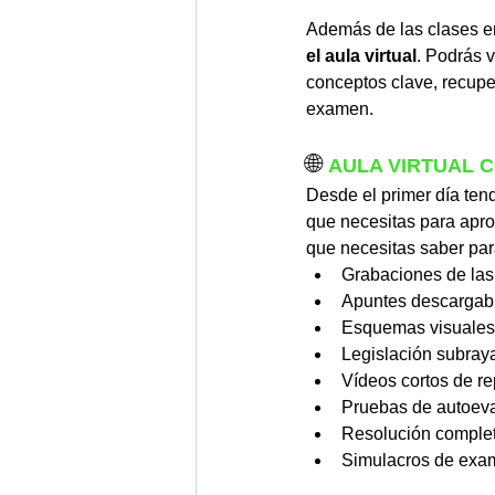
Además de las clases en
el aula virtual
. Podrás 
conceptos clave, recuper
examen.
🌐 
AULA VIRTUAL 
Desde el primer día tend
que necesitas para apro
que necesitas saber pa
Grabaciones de las 
Apuntes descargabl
Esquemas visuales
Legislación subray
Vídeos cortos de r
Pruebas de autoeval
Resolución complet
Simulacros de exa