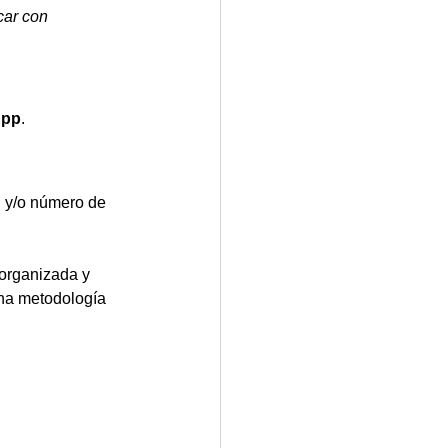
car con 
App
.
 y/o número de 
 organizada y 
una metodología 