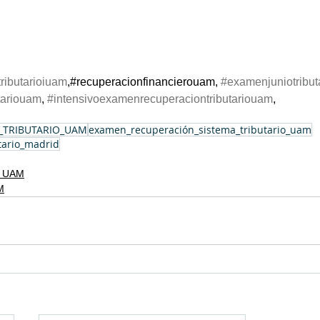
ributarioiuam
,#recuperacionfinancierouam, 
#examenjuniotribu
tariouam
, 
#intensivoexamenrecuperaciontributariouam
,
_TRIBUTARIO_UAM
examen_recuperación_sistema_tributario_uam
utario_madrid
l UAM
M