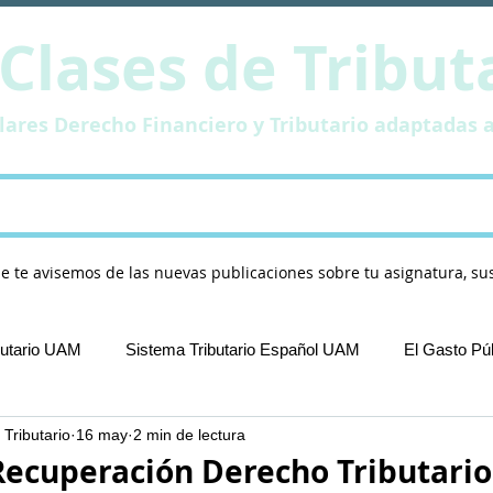
Clases de Tribut
ulares Derecho Financiero y Tributario adaptadas 
a y Materiales
Aula Virtual
Publica
ue te avisemos de las nuevas publicaciones sobre tu asignatura, su
butario UAM
Sistema Tributario Español UAM
El Gasto P
 Tributario
16 may
2 min de lectura
examenes tributario UAM
ecuperación Derecho Tributari