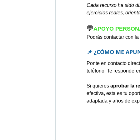
Cada recurso ha sido dis
ejercicios reales, orien
💬
APOYO PERSONA
Podrás contactar con la 
📌 ¿CÓMO ME APUN
Ponte en contacto dire
teléfono. Te respondere
Si quieres 
aprobar la r
efectiva, esta es tu op
adaptada y años de exp