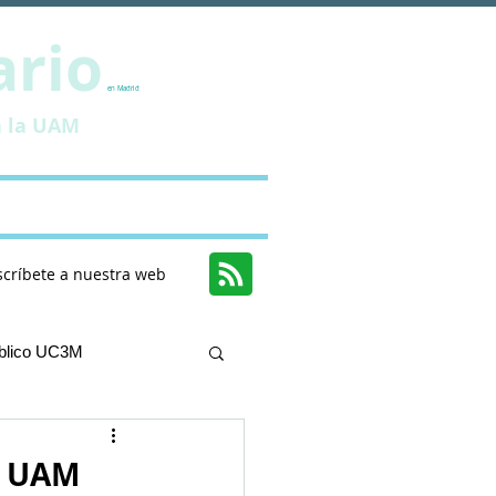
ario
en Madrid
a la UAM
ciones
Contacto
scríbete a nuestra web
úblico UC3M
o UAM