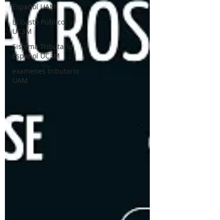
Español UAM
El Gasto Público
UC3M
Sistema Tributario
Español UC3M
examenes tributario
UAM