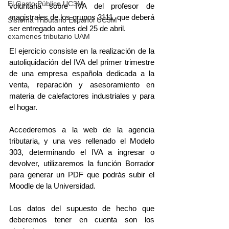
El Gasto Público UC3M
voluntaria sobre IVA del profesor de 
magistrales de los grupos 3111, que deberá 
Sistema Tributario Español UC3M
ser entregado antes del 25 de abril.
examenes tributario UAM
El ejercicio consiste en la realización de la 
autoliquidación del IVA del primer trimestre 
de una empresa española dedicada a la 
venta, reparación y asesoramiento en 
materia de calefactores industriales y para 
el hogar.
Accederemos a la web de la agencia 
tributaria, y una ves rellenado el Modelo 
303, determinando el IVA a ingresar o 
devolver, utilizaremos la función Borrador 
para generar un PDF que podrás subir el 
Moodle de la Universidad.
Los datos del supuesto de hecho que 
deberemos tener en cuenta son los 