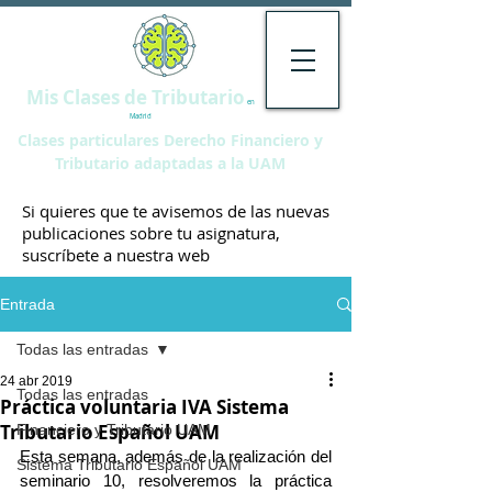
Mis Clases de Tributario
en
Madrid
Clases particulares Derecho Financiero y
Tributario adaptadas a la UAM
Si quieres que te avisemos de las nuevas
publicaciones sobre tu asignatura,
suscríbete a nuestra web
Entrada
Todas las entradas
24 abr 2019
Todas las entradas
Práctica voluntaria IVA Sistema
Tributario Español UAM
Financiero y Tributario UAM
Esta semana, además de la realización del 
Sistema Tributario Español UAM
seminario 10, resolveremos la práctica 